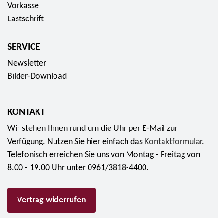
u
Vorkasse
f
n
e
r
Lastschrift
ü
z
n
o
r
e
s
1
SERVICE
n
e
5
2
r
Newsletter
,
0
i
Bilder-Download
9
2
e
5
2
S
E
KONTAKT
f
a
u
ü
Wir stehen Ihnen rund um die Uhr per E-Mail zur
m
r
r
Verfügung. Nutzen Sie hier einfach das
m
Kontaktformular
.
o
a
Telefonisch erreichen Sie uns von Montag - Freitag von
l
b
8.00 - 19.00 Uhr unter 0961/3818-4400.
e
1
r
7
m
Vertrag widerrufen
,
ü