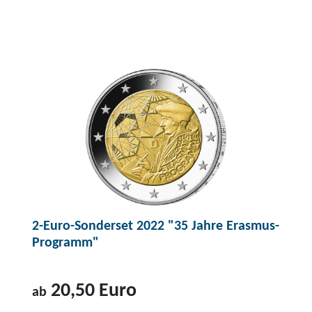
Z
u
m
P
r
o
d
u
k
t
1
2-Euro-Sonderset 2022 "35 Jahre Erasmus-
0
Programm"
-
E
u
20,50 Euro
ab
r