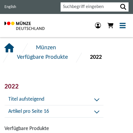
Haupt-
Inhalt
Footer
Suche
English
Navigation
der
der
der
Seite
Seite
Seite
anspringen.
anspringen.
anspringen.
Münzen
Verfügbare Produkte
2022
2022
Titel aufsteigend
Artikel pro Seite 16
Verfügbare Produkte