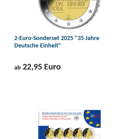
u
k
t
2
2-Euro-Sonderset 2025 "35 Jahre
-
Deutsche Einheit"
E
u
r
22,95 Euro
ab
o
-
Z
S
u
a
m
m
P
m
r
l
o
e
d