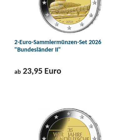
2-Euro-Sammlermünzen-Set 2026
"Bundesländer II"
23,95 Euro
ab
Z
u
m
P
r
o
d