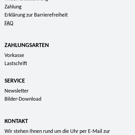
u
e
k
Zahlung
n
t
t
Erklärung zur Barrierefreiheit
d
2
2
FAQ
e
0
-
s
2
E
l
ZAHLUNGSARTEN
5
u
ä
"
Vorkasse
r
n
3
Lastschrift
o
d
5
-
e
J
S
SERVICE
r
a
o
Newsletter
I
h
n
Bilder-Download
I
r
d
"
e
e
f
D
r
KONTAKT
ü
e
s
Wir stehen Ihnen rund um die Uhr per E-Mail zur
r