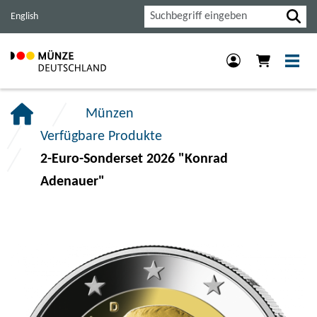
Haupt-
Inhalt
Footer
Suche
English
Navigation
der
der
der
Seite
Seite
Seite
anspringen.
anspringen.
anspringen.
Münzen
Verfügbare Produkte
2-Euro-Sonderset 2026 "Konrad
Adenauer"