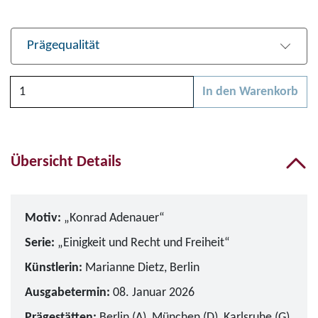
Prägequalität
Anzahl
In den Warenkorb
Bitte wählen Sie zunächs
Übersicht Details
Motiv:
„Konrad Adenauer“
Serie:
„Einigkeit und Recht und Freiheit“
Künstlerin:
Marianne Dietz, Berlin
Ausgabetermin:
08. Januar 2026
Prägestätten:
Berlin (A), München (D), Karlsruhe (G),