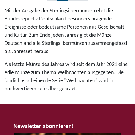
4
h
i
P
f
,
e
Mit der Ausgabe der Sterlingsilbermünzen ehrt die
l
r
ü
9
m
Bundesrepublik Deutschland besonders prägende
b
o
r
5
n
Ereignisse oder bedeutsame Personen aus Gesellschaft
e
d
4
E
i
und Kultur. Zum Ende jeden Jahres gibt die Münze
r
u
4
u
t
Deutschland alle Sterlingsilbermünzen zusammengefasst
m
k
,
r
z
als Jahresset heraus.
ü
t
9
o
-
n
2
Als letzte Münze des Jahres wird seit dem Jahr 2021 eine
5
K
z
0
edle Münze zum Thema Weihnachten ausgegeben. Die
E
u
e
-
jährlich erscheinende Serie "Weihnachten" wird in
u
l
2
E
hochwertigem Feinsilber geprägt.
r
t
0
u
o
u
2
r
r
5
o
h
"
-
a
E
Newsletter abonnieren!
S
u
l
i