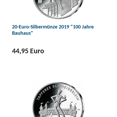
k
t
1
20-Euro-Silbermünze 2019 "100 Jahre
1
Bauhaus"
-
E
u
44,95 Euro
r
o
Z
-
u
S
m
i
P
l
r
b
o
e
d
r
u