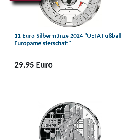
11-Euro-Silbermünze 2024 "UEFA Fußball-
Europameisterschaft"
29,95 Euro
Z
u
m
P
r
o
d
u